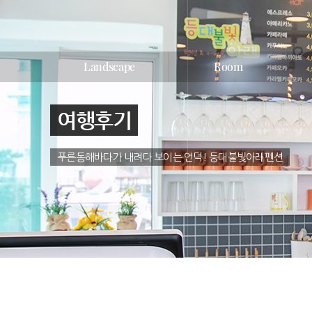
Landscape
Room
여행후기
푸른동해바다가 내려다 보이는 언덕! 등대불빛아래펜션