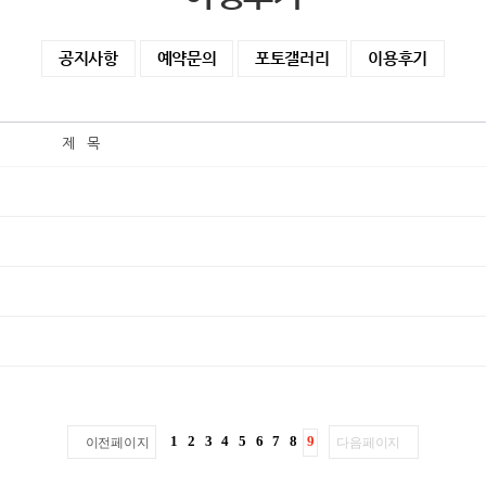
공지사항
예약문의
포토갤러리
이용후기
제 목
1
2
3
4
5
6
7
8
9
이전페이지
다음페이지