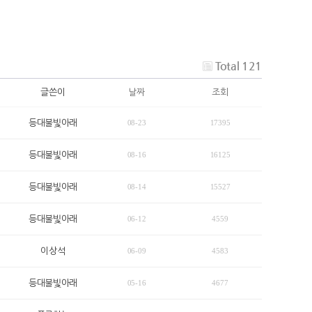
Total 121
글쓴이
날짜
조회
등대불빛아래
08-23
17395
등대불빛아래
08-16
16125
등대불빛아래
08-14
15527
등대불빛아래
06-12
4559
이상석
06-09
4583
등대불빛아래
05-16
4677