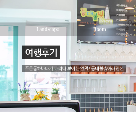
Landscape
Room
여행후기
푸른동해바다가 내려다 보이는 언덕! 등대불빛아래펜션