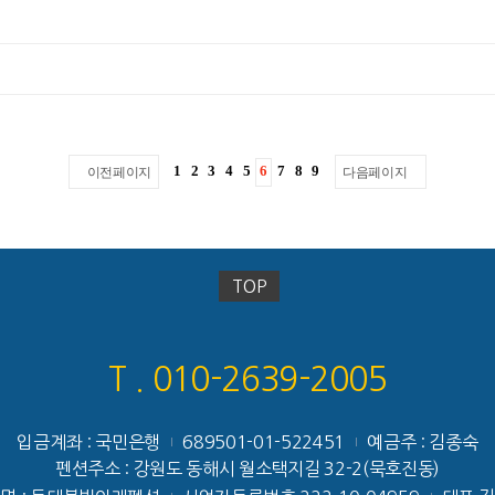
1
2
3
4
5
6
7
8
9
이전페이지
다음페이지
TOP
T . 010-2639-2005
입금계좌 : 국민은행
689501-01-522451
예금주 : 김종숙
|
|
펜션주소 : 강원도 동해시 월소택지길 32-2(묵호진동)