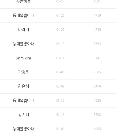
푸른하늘
05-14
4691
등대불빛아래
04-28
4719
바라기
04-25
4745
등대불빛아래
03-13
5564
Sam kim
03-11
5141
곽정은
03-05
8685
한은혜
02-09
9476
등대불빛아래
01-16
4925
김지혜
01-13
5792
등대불빛아래
01-09
4905