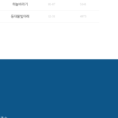
하늘바라기
01-07
5141
등대불빛아래
12-31
4973