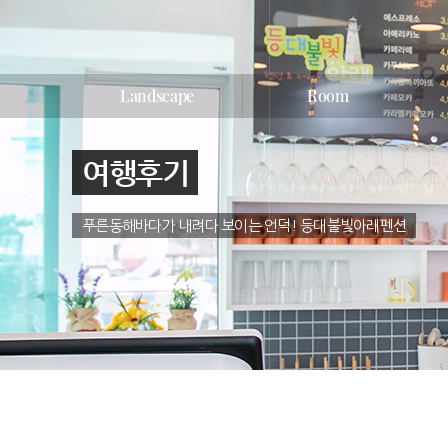
Landscape
Room
여행후기
푸른동해바다가 내려다 보이는 언덕! 등대불빛아래펜션